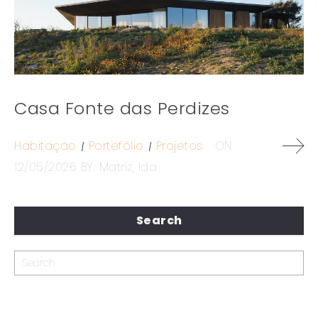
Casa Fonte das Perdizes
Habitação
Portefólio
Projetos
ON
12/05/2026
BY:
Matriz, lda
Search