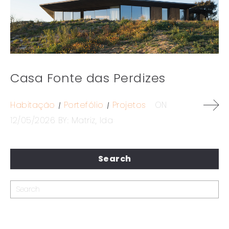
Casa Fonte das Perdizes
Habitação
Portefólio
Projetos
ON
12/05/2026
BY:
Matriz, lda
Search